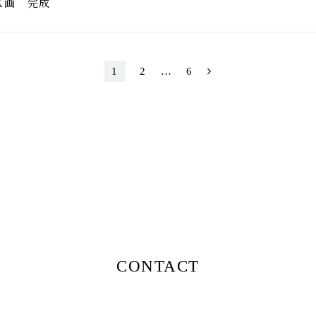
区画 完成
1
2
…
6
C
O
N
T
A
C
T